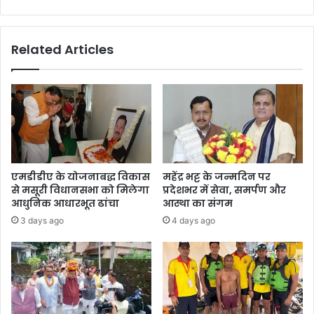
प्र
,
या
छा
स
त्र
Related Articles
है
—
कु
स
मा
ब
ऊं
को
म
पु
हो
लि
त्स
स
व
का
पा
एमडीडीए के योजनाबद्ध विकास
महेंद्र भट्ट के जन्मदिन पर
ठ
से मसूरी विधानसभा को मिलेगा
प्रदेशभर में सेवा, समर्पण और
!
आधुनिक आधारभूत ढांचा
आस्था का संगम
च
3 days ago
4 days ago
मो
ली
में
सा
इ
ब
र