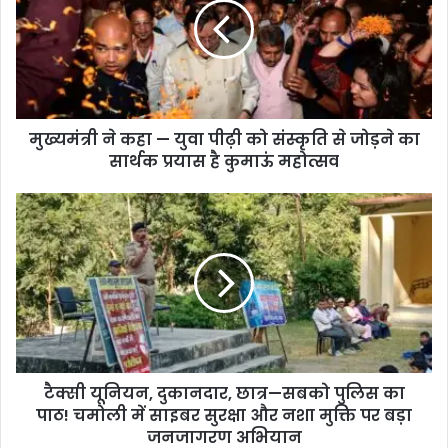
त्री
ने
क
हा
—
यु
मुख्यमंत्री ने कहा — युवा पीढ़ी को संस्कृति से जोड़ने का
वा
सार्थक प्रयास है कुमाऊं महोत्सव
पी
ढ़ी
को
टै
सं
क्सी
स्कृ
यू
ति
नि
से
य
जो
न
ड़
,
ने
दु
का
का
सा
टैक्सी यूनियन, दुकानदार, छात्र—सबको पुलिस का
न
र्थ
पाठ! चमोली में साइबर सुरक्षा और नशा मुक्ति पर बड़ा
दा
क
र
जनजागरण अभियान