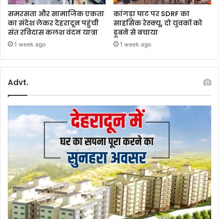
सु
समरसता और सामाजिक एकता
कांगड़ा घाट पर SDRF का
र
का संदेश लेकर देहरादून पहुंची
साहसिक रेस्क्यू, दो युवकों को
क्षा
संत रविदास कलश वंदन यात्रा
डूबने से बचाया
औ
1 week ago
1 week ago
र
न
शा
Advt.
मु
क्ति
प
र
ब
ड़ा
ज
न
जा
ग
र
ण
अ
भि