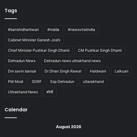
Tags
#banshidhartiwari
#mdda
#newsviralindia
Cabinet Minister Ganesh Joshi
Chief Minister Pushkar Singh Dhami
CM Pushkar Singh Dhami
Dehradun News
Dehradun news uttrakhand news
Dm savin bansal
Dr Dhan Singh Rawat
Haldwani
Lalkuan
PM Modi
SDRF
Ssp Dehradun
uttarakhand
Uttrakhand News
बरेली
Calendar
August 2026