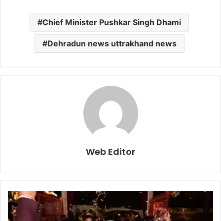
Chief Minister Pushkar Singh Dhami
Dehradun news uttrakhand news
Web Editor
मु
ख्य
मं