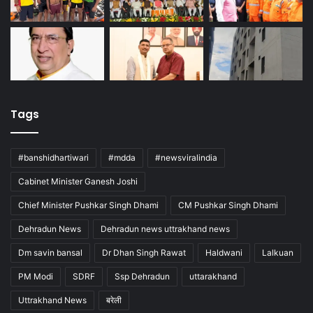
Tags
#banshidhartiwari
#mdda
#newsviralindia
Cabinet Minister Ganesh Joshi
Chief Minister Pushkar Singh Dhami
CM Pushkar Singh Dhami
Dehradun News
Dehradun news uttrakhand news
Dm savin bansal
Dr Dhan Singh Rawat
Haldwani
Lalkuan
PM Modi
SDRF
Ssp Dehradun
uttarakhand
Uttrakhand News
बरेली