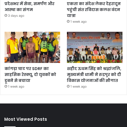
प्रदेशभर में सेवा, समर्पण और
एकता का संदेश लेकर देहरादून
आस्था का संगम
पहुंची संत रविदास कलश वंदन
यात्रा
3 days ago
1 week ago
कांगड़ा घाट पर SDRF का
शहीद ऊधम सिंह को श्रद्धांजलि,
साहसिक रेस्क्यू, दो युवकों को
मुख्यमंत्री धामी ने रुद्रपुर को दी
डूबने से बचाया
विकास योजनाओं की सौगात
1 week ago
1 week ago
Most Viewed Posts