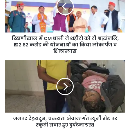
खा
ल
में
C
M
धा
रिखणीखाल में CM धामी ने शहीदों को दी श्रद्धांजलि,
मी
₹102.82 करोड़ की योजनाओं का किया लोकार्पण व
ने
श
शिलान्यास
ही
दों
ज
को
न
दी
प
श्र
द
द्धां
दे
ज
ह
लि
रा
,
दू
₹
न
1
जनपद देहरादून, चकराता क्षेत्रान्तर्गत त्यूनी रोड पर
,
0
स्कूटी सवार हुए दुर्घटनाग्रस्त
च
2