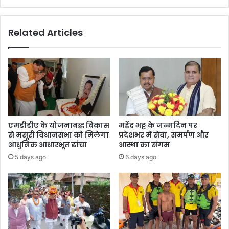
क
.
रा
8
ता
Related Articles
2
क्षे
क
त्रा
रो
न्त
ड़
र्ग
की
त
यो
त्यू
ज
नी
ना
रो
ओं
ड
एमडीडीए के योजनाबद्ध विकास
महेंद्र भट्ट के जन्मदिन पर
का
प
से मसूरी विधानसभा को मिलेगा
प्रदेशभर में सेवा, समर्पण और
कि
र
आधुनिक आधारभूत ढांचा
आस्था का संगम
या
स्कू
5 days ago
6 days ago
लो
टी
का
स
र्प
वा
ण
र
व
हु
शि
ए
ला
दु