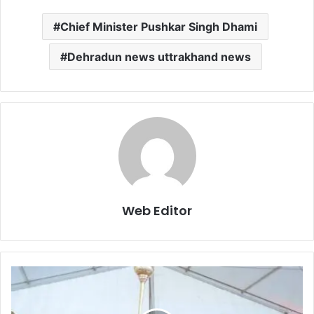
Chief Minister Pushkar Singh Dhami
Dehradun news uttrakhand news
Web Editor
रि
ख
णी