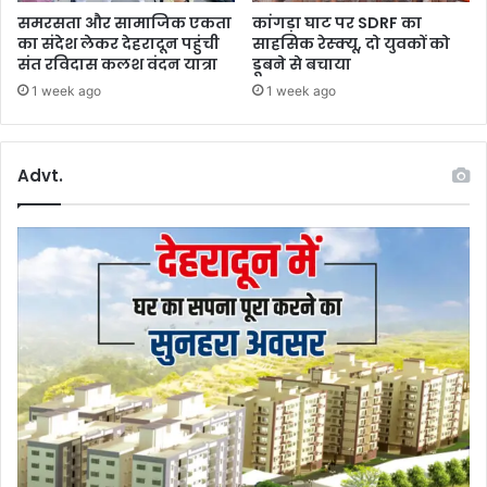
न्या
र्घ
समरसता और सामाजिक एकता
कांगड़ा घाट पर SDRF का
स
ट
का संदेश लेकर देहरादून पहुंची
साहसिक रेस्क्यू, दो युवकों को
ना
संत रविदास कलश वंदन यात्रा
डूबने से बचाया
ग्र
1 week ago
1 week ago
स्त
Advt.