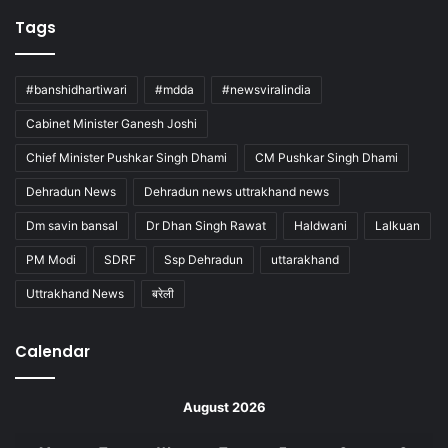
Tags
#banshidhartiwari
#mdda
#newsviralindia
Cabinet Minister Ganesh Joshi
Chief Minister Pushkar Singh Dhami
CM Pushkar Singh Dhami
Dehradun News
Dehradun news uttrakhand news
Dm savin bansal
Dr Dhan Singh Rawat
Haldwani
Lalkuan
PM Modi
SDRF
Ssp Dehradun
uttarakhand
Uttrakhand News
बरेली
Calendar
August 2026