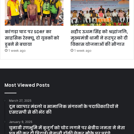
कांगड़ा घाट पर SDRF का
शहीद ऊधम सिंह को श्रद्धांजलि,
साहसिक रेस्क्यू, दो युवकों को
मुख्यमंत्री धामी ने रुद्रपुर को दी
डूबने से बचाया
विकास योजनाओं की सौगात
1 week ago
1 week ago
Most Viewed Posts
March 27, 2025
दून व्यापार मंडलो व सामाजिक संगठनों के पदाधिकारियों ने
एसएसपी से की भेंट की
January 9, 2025
चुनावी रणभूमि में बुजुर्ग को चोट लगने पर क्षेत्रीय जनता ने नेता
पुत्र की कर दी पिटाई। नेताजी हॉकी लेकर मौके पर पहुंचे