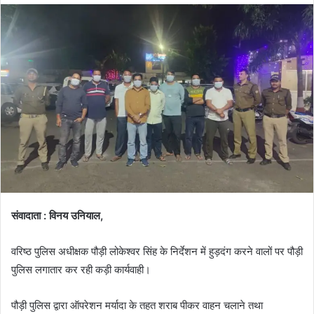
d
a
n
e
m
a
i
l
संवादाता : विनय उनियाल,
वरिष्ठ पुलिस अधीक्षक पौड़ी लोकेश्वर सिंह के निर्देशन में हुड़दंग करने वालों पर पौड़ी
पुलिस लगातार कर रही कड़ी कार्यवाही।
पौड़ी पुलिस द्वारा ऑपरेशन मर्यादा के तहत शराब पीकर वाहन चलाने तथा