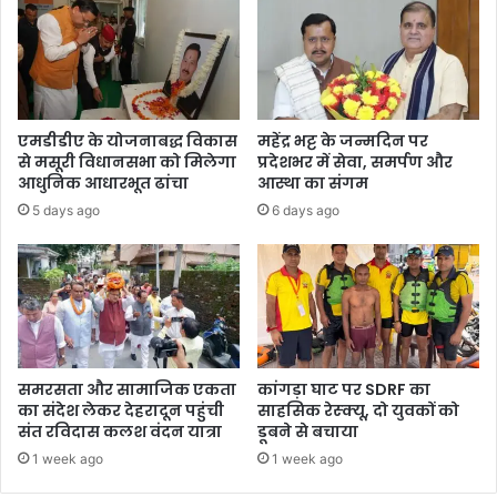
न्द
हे
5
जु
आ
री
1
एमडीडीए के योजनाबद्ध विकास
महेंद्र भट्ट के जन्मदिन पर
0
से मसूरी विधानसभा को मिलेगा
प्रदेशभर में सेवा, समर्पण और
3
आधुनिक आधारभूत ढांचा
आस्था का संगम
6
5 days ago
6 days ago
0
0
/
-
रू
0
सं
ग
समरसता और सामाजिक एकता
कांगड़ा घाट पर SDRF का
आ
का संदेश लेकर देहरादून पहुंची
साहसिक रेस्क्यू, दो युवकों को
ए
संत रविदास कलश वंदन यात्रा
डूबने से बचाया
ला
1 week ago
1 week ago
ल