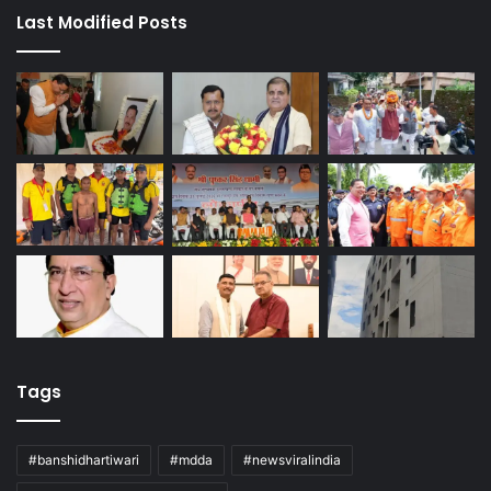
Last Modified Posts
Tags
#banshidhartiwari
#mdda
#newsviralindia