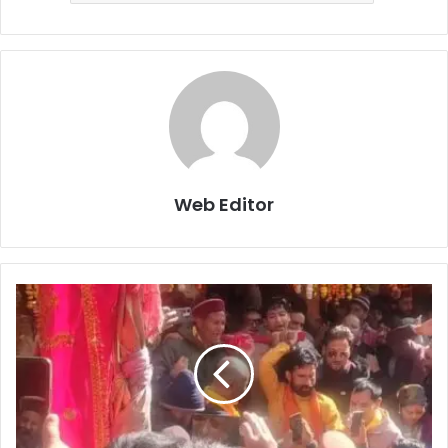
Web Editor
वि
श्व
प्र
सि
द्ध
य
मु
नो