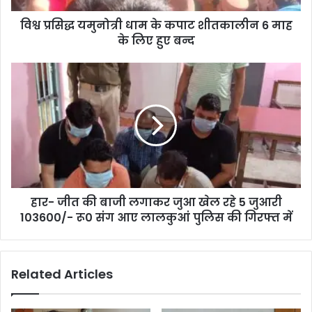
त्री
विश्व प्रसिद्ध यमुनोत्री धाम के कपाट शीतकालीन 6 माह
धा
के लिए हुए बन्द
म
के
क
हा
पा
र
ट
-
शी
जी
त
त
का
की
ली
बा
न
जी
6
ल
मा
हार- जीत की बाजी लगाकर जुआ खेल रहे 5 जुआरी
गा
ह
103600/- रू0 संग आए लालकुआं पुलिस की गिरफ्त में
क
के
र
लि
जु
ए
आ
Related Articles
हु
खे
ए
ल
ब
र