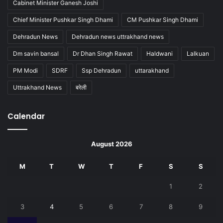
Cabinet Minister Ganesh Joshi
Chief Minister Pushkar Singh Dhami
CM Pushkar Singh Dhami
Dehradun News
Dehradun news uttrakhand news
Dm savin bansal
Dr Dhan Singh Rawat
Haldwani
Lalkuan
PM Modi
SDRF
Ssp Dehradun
uttarakhand
Uttrakhand News
बरेली
Calendar
August 2026
M
T
W
T
F
S
S
1
2
3
4
5
6
7
8
9