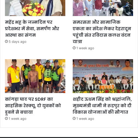
महेंद्र भट्ट के जन्मदिन पर
समरसता और सामाजिक
प्रदेशभर में सेवा, समर्पण और
एकता का संदेश लेकर देहरादून
आस्था का संगम
पहुंची संत रविदास कलश वंदन
यात्रा
5 days ago
1 week ago
कांगड़ा घाट पर SDRF का
शहीद ऊधम सिंह को श्रद्धांजलि,
साहसिक रेस्क्यू, दो युवकों को
मुख्यमंत्री धामी ने रुद्रपुर को दी
डूबने से बचाया
विकास योजनाओं की सौगात
1 week ago
1 week ago