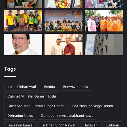
Tags
#banshidhartiwari
#mdda
#newsviralindia
Cabinet Minister Ganesh Joshi
Chief Minister Pushkar Singh Dhami
CM Pushkar Singh Dhami
Dehradun News
Dehradun news uttrakhand news
Dm savin bansal
Dr Dhan Singh Rawat
Haldwani
Lalkuan