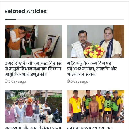
में
Related Articles
अ
नि
वा
र्य
रू
प
से
बा
यो
एमडीडीए के योजनाबद्ध विकास
महेंद्र भट्ट के जन्मदिन पर
मै
से मसूरी विधानसभा को मिलेगा
प्रदेशभर में सेवा, समर्पण और
ट्रि
आधुनिक आधारभूत ढांचा
आस्था का संगम
क
5 days ago
5 days ago
उ
प
स्थि
ति
सु
नि
श्चि
त
समरसता और सामाजिक एकता
कांगड़ा घाट पर SDRF का