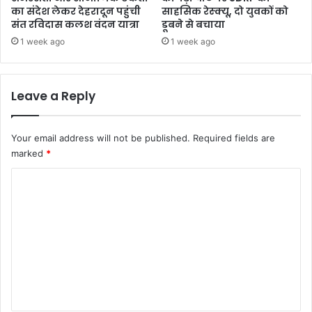
क
का संदेश लेकर देहरादून पहुंची
साहसिक रेस्क्यू, दो युवकों को
रें
संत रविदास कलश वंदन यात्रा
डूबने से बचाया
अ
1 week ago
1 week ago
धि
का
री
Leave a Reply
:
मु
ख्य
Your email address will not be published.
Required fields are
स
marked
*
चि
व
C
o
m
m
e
n
t