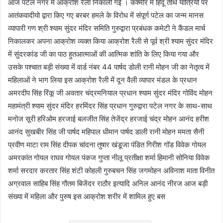
आज पटेल नगर में आक्रोश रैली निकाली गई । कश्मीर में हिंदू तीर्थ यात्रियों पर
n
आतंकवादीयो द्वारा किए गए बरबर हमले के विरोध में संपूर्ण पटेल का जन्म मानस
e
व्यापारी गण श्री श्याम सुंदर मंदिर समिति गुरुद्वारा प्रबंधक कमेटी ने कैंडल मार्च
m
निकालकर अपना आक्रोश व्यक्त किया आक्रोश रैली से पूर्व श्री श्याम सुंदर मंदिर
a
में सुंदरकांड जी का पाठ हुतआत्माओं की आत्मिक शांति के लिए किया गया और
i
उसके पश्चात बड़ी संख्या में वार्ड नंबर 44 पार्षद डोली रानी मोहन जी का नेतृत्व में
l
महिलाओं ने भाग लिया इस आक्रोश रैली में दून वैली व्यापार मंडल के प्रधान
अमरदीप सिंह रिंकू जी अवतार चंद्रमनियाल प्रधान श्याम सुंदर मंदिर गोविंद मोहन
महामंत्री श्याम सुंदर मंदिर हरमिंदर सिंह प्रधान गुरुद्वारा पटेल नगर के साथ-साथ
मनोज सूरी हरिओम हरजाई बलजीत सिंह तेजेंद्र हरजाई चंद्र मोहन आनंद हरीश
आनंद सुखबीर सिंह जी पार्षद महिपाल धीमान पार्षद डाली रानी मोहन ममता सैनी
प्रवीण माटा राम सिंह दीपक चांदना तुषार खंडूजा पंडित गिरीश गॉड विवेक गोयल
अमरकांत गोयल राघव गोयल पंकज गुप्ता नीलू प्रतीक्षा शर्मा हिमानी सोनिया विवेक
शर्मा सरदार करतार सिंह शंटी कोहली गुरुबचन सिंह जगमोहन अविनाश माता विनीत
अग्रवाल साहिब सिंह गौतम बिजेंदर राठौर इत्यादि अनिल आनंद नीरज आज बड़ी
संख्या में महिला और पुरुष इस आक्रोश शरीर में शामिल हुए बस