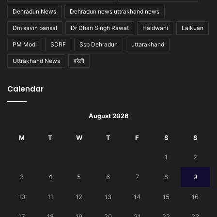
Dehradun News
Dehradun news uttrakhand news
Dm savin bansal
Dr Dhan Singh Rawat
Haldwani
Lalkuan
PM Modi
SDRF
Ssp Dehradun
uttarakhand
Uttrakhand News
बरेली
Calendar
August 2026
M
T
W
T
F
S
S
1
2
3
4
5
6
7
8
9
10
11
12
13
14
15
16
17
18
19
20
21
22
23