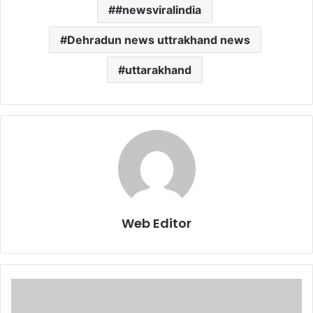
#newsviralindia
Dehradun news uttrakhand news
uttarakhand
Web Editor
सी
ए