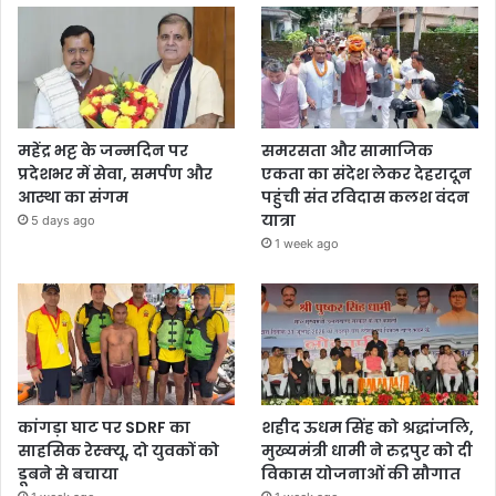
महेंद्र भट्ट के जन्मदिन पर
समरसता और सामाजिक
प्रदेशभर में सेवा, समर्पण और
एकता का संदेश लेकर देहरादून
आस्था का संगम
पहुंची संत रविदास कलश वंदन
यात्रा
5 days ago
1 week ago
कांगड़ा घाट पर SDRF का
शहीद ऊधम सिंह को श्रद्धांजलि,
साहसिक रेस्क्यू, दो युवकों को
मुख्यमंत्री धामी ने रुद्रपुर को दी
डूबने से बचाया
विकास योजनाओं की सौगात