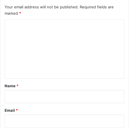
वा
Your email address will not be published.
Required fields are
दे
marked
*
ने
प
C
र
दि
o
या
m
जो
m
र
e
n
t
*
Name
*
Email
*