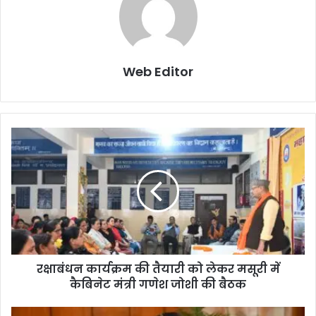
Web Editor
र
क्षा
बं
ध
न
का
र्य
क्र
म
रक्षाबंधन कार्यक्रम की तैयारी को लेकर मसूरी में
की
कैबिनेट मंत्री गणेश जोशी की बैठक
तै
या
री
मु