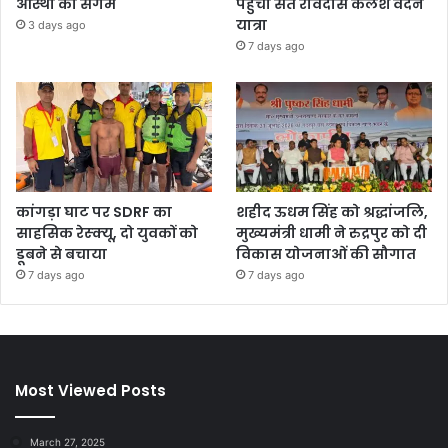
आस्था का संगम
पहुंची संत रविदास कलश वंदन
यात्रा
3 days ago
7 days ago
कांगड़ा घाट पर SDRF का
शहीद ऊधम सिंह को श्रद्धांजलि,
साहसिक रेस्क्यू, दो युवकों को
मुख्यमंत्री धामी ने रुद्रपुर को दी
डूबने से बचाया
विकास योजनाओं की सौगात
7 days ago
7 days ago
Most Viewed Posts
March 27, 2025