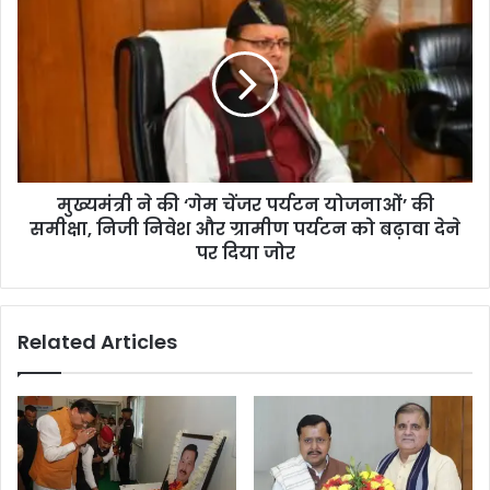
को
ख्य
ले
मं
क
त्री
र
ने
म
की
सू
‘
री
गे
में
म
कै
मुख्यमंत्री ने की ‘गेम चेंजर पर्यटन योजनाओं’ की
चें
बि
समीक्षा, निजी निवेश और ग्रामीण पर्यटन को बढ़ावा देने
ज
ने
र
पर दिया जोर
ट
प
मं
र्य
त्री
ट
Related Articles
ग
न
णे
यो
श
ज
जो
ना
शी
ओं
की
’
बै
की