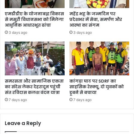
ठ
स
क
मी
एमडीडीए के योजनाबद्ध विकास
महेंद्र भट्ट के जन्मदिन पर
क्षा
से मसूरी विधानसभा को मिलेगा
प्रदेशभर में सेवा, समर्पण और
,
आधुनिक आधारभूत ढांचा
आस्था का संगम
नि
3 days ago
3 days ago
जी
नि
वे
श
औ
र
ग्रा
मी
समरसता और सामाजिक एकता
कांगड़ा घाट पर SDRF का
ण
का संदेश लेकर देहरादून पहुंची
साहसिक रेस्क्यू, दो युवकों को
प
संत रविदास कलश वंदन यात्रा
डूबने से बचाया
र्य
7 days ago
7 days ago
ट
न
को
Leave a Reply
ब
ढ़ा