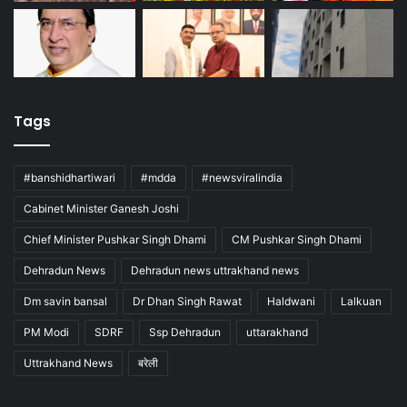
Tags
#banshidhartiwari
#mdda
#newsviralindia
Cabinet Minister Ganesh Joshi
Chief Minister Pushkar Singh Dhami
CM Pushkar Singh Dhami
Dehradun News
Dehradun news uttrakhand news
Dm savin bansal
Dr Dhan Singh Rawat
Haldwani
Lalkuan
PM Modi
SDRF
Ssp Dehradun
uttarakhand
Uttrakhand News
बरेली