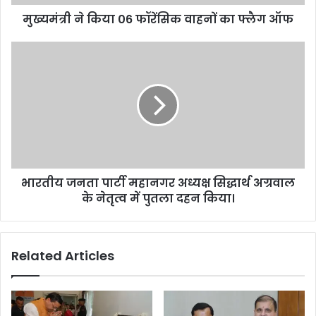
6
मुख्यमंत्री ने किया 06 फॉरेंसिक वाहनों का फ्लैग ऑफ
फॉ
रें
सि
भा
क
र
वा
ती
ह
य
नों
ज
का
न
फ्लै
ता
ग
पा
ऑ
र्टी
भारतीय जनता पार्टी महानगर अध्यक्ष सिद्धार्थ अग्रवाल
फ
म
के नेतृत्व में पुतला दहन किया।
हा
न
ग
र
Related Articles
अ
ध्य
क्ष
सि
द्धा