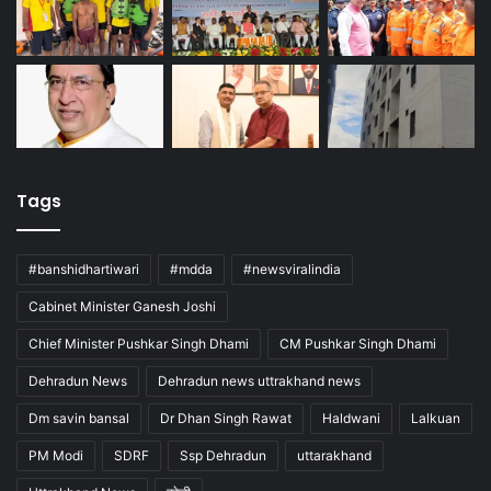
Tags
#banshidhartiwari
#mdda
#newsviralindia
Cabinet Minister Ganesh Joshi
Chief Minister Pushkar Singh Dhami
CM Pushkar Singh Dhami
Dehradun News
Dehradun news uttrakhand news
Dm savin bansal
Dr Dhan Singh Rawat
Haldwani
Lalkuan
PM Modi
SDRF
Ssp Dehradun
uttarakhand