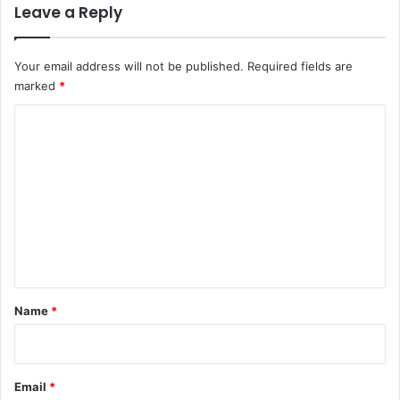
Leave a Reply
Your email address will not be published.
Required fields are
marked
*
C
o
m
m
e
n
t
*
Name
*
Email
*