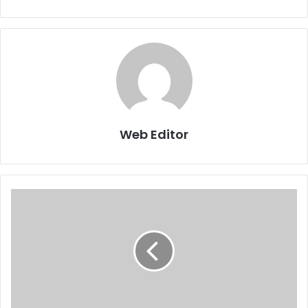
Web Editor
मु
ख्य
मं
त्री
ने
कि
या
0