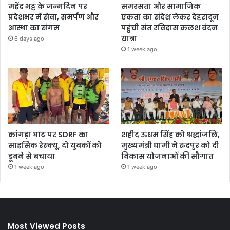
महेंद्र भट्ट के जन्मदिन पर
समरसता और सामाजिक
प्रदेशभर में सेवा, समर्पण और
एकता का संदेश लेकर देहरादून
आस्था का संगम
पहुंची संत रविदास कलश वंदन
यात्रा
6 days ago
1 week ago
कांगड़ा घाट पर SDRF का
शहीद ऊधम सिंह को श्रद्धांजलि,
साहसिक रेस्क्यू, दो युवकों को
मुख्यमंत्री धामी ने रुद्रपुर को दी
डूबने से बचाया
विकास योजनाओं की सौगात
1 week ago
1 week ago
Most Viewed Posts