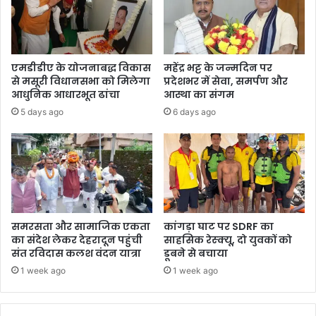
र्थ
अ
ग्र
वा
एमडीडीए के योजनाबद्ध विकास
महेंद्र भट्ट के जन्मदिन पर
ल
से मसूरी विधानसभा को मिलेगा
प्रदेशभर में सेवा, समर्पण और
के
आधुनिक आधारभूत ढांचा
आस्था का संगम
ने
5 days ago
6 days ago
तृ
त्व
में
पु
त
ला
द
ह
समरसता और सामाजिक एकता
कांगड़ा घाट पर SDRF का
न
का संदेश लेकर देहरादून पहुंची
साहसिक रेस्क्यू, दो युवकों को
कि
संत रविदास कलश वंदन यात्रा
डूबने से बचाया
या
1 week ago
1 week ago
।