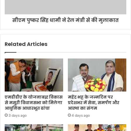
त्रा
सिं
,
ह
ड्रो
धा
न
सीएम पुष्कर सिंह धामी ने रेल मंत्री से की मुलाकात
मी
के
ने
मा
रे
ध्य
ल
Related Articles
म
मं
से
त्री
ह
से
र
की
ग
मु
ति
ला
वि
का
धि
त
प
एमडीडीए के योजनाबद्ध विकास
महेंद्र भट्ट के जन्मदिन पर
र
से मसूरी विधानसभा को मिलेगा
प्रदेशभर में सेवा, समर्पण और
र
आधुनिक आधारभूत ढांचा
आस्था का संगम
हे
3 days ago
4 days ago
गी
दू
न