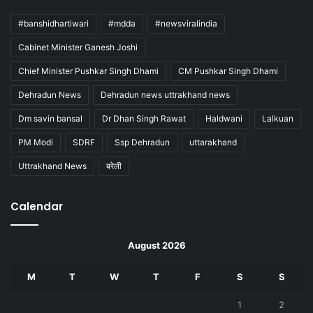
#banshidhartiwari
#mdda
#newsviralindia
Cabinet Minister Ganesh Joshi
Chief Minister Pushkar Singh Dhami
CM Pushkar Singh Dhami
Dehradun News
Dehradun news uttrakhand news
Dm savin bansal
Dr Dhan Singh Rawat
Haldwani
Lalkuan
PM Modi
SDRF
Ssp Dehradun
uttarakhand
Uttrakhand News
बरेली
Calendar
August 2026
M
T
W
T
F
S
S
1
2