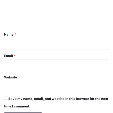
m
e
n
t
*
Name
*
Email
*
Website
Save my name, email, and website in this browser for the next
time I comment.