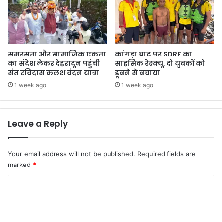
पु
लि
स
की
पै
समरसता और सामाजिक एकता
कांगड़ा घाट पर SDRF का
नी
का संदेश लेकर देहरादून पहुंची
साहसिक रेस्क्यू, दो युवकों को
न
संत रविदास कलश वंदन यात्रा
डूबने से बचाया
ज
1 week ago
1 week ago
र
।
Leave a Reply
Your email address will not be published.
Required fields are
marked
*
C
o
m