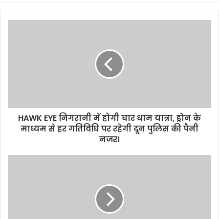
H
A
W
K
E
Y
E
नि
ग
HAWK EYE निगरानी में होगी चार धाम यात्रा, ड्रोन के
रा
माध्यम से हर गतिविधि पर रहेगी दून पुलिस की पैनी
नी
में
नजर।
हो
गी
सी
चा
ए
र
म
धा
पु
म
ष्क
या
र