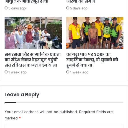
आधुनिक आधारभूत ढांचा
आस्था का संगम
या
ए
5 days ago
5 days ago
वि
क
रो
ई
ध‌
म
ह
त्व
पू
र्ण
घो
समरसता और सामाजिक एकता
कांगड़ा घाट पर SDRF का
ष
का संदेश लेकर देहरादून पहुंची
साहसिक रेस्क्यू, दो युवकों को
णा
संत रविदास कलश वंदन यात्रा
डूबने से बचाया
एं
1 week ago
1 week ago
Leave a Reply
Your email address will not be published.
Required fields are
marked
*