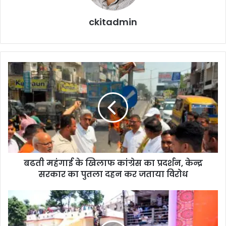
ckitadmin
ब
ढ
ती
म
हं
गा
ई
के
खि
बढती महंगाई के खिलाफ कांग्रेस का प्रदर्शन, केन्द्र
ला
सरकार का पुतला दहन कर जताया विरोध‌
फ
कां
ग्रे
लो
स
क
का
सं
प्र