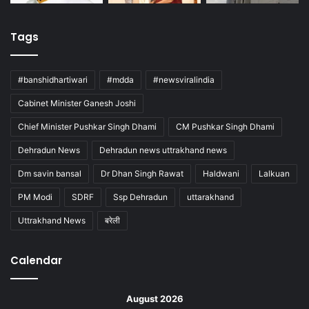
Tags
#banshidhartiwari
#mdda
#newsviralindia
Cabinet Minister Ganesh Joshi
Chief Minister Pushkar Singh Dhami
CM Pushkar Singh Dhami
Dehradun News
Dehradun news uttrakhand news
Dm savin bansal
Dr Dhan Singh Rawat
Haldwani
Lalkuan
PM Modi
SDRF
Ssp Dehradun
uttarakhand
Uttrakhand News
बरेली
Calendar
August 2026