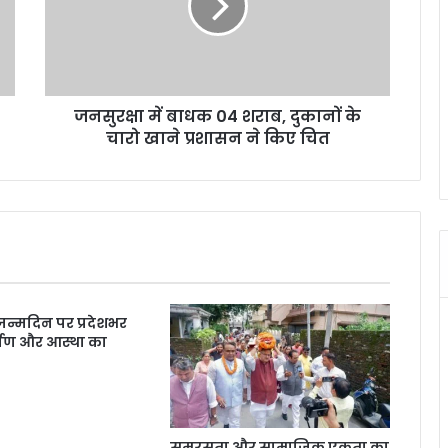
क्षा
में
बा
ध
क
जनसुरक्षा में बाधक 04 शराब, दुकानों के
0
चारो खाने प्रशासन ने किए चित
4
श
रा
ब
,
दु
का
नों
के
के जन्मदिन पर प्रदेशभर
चा
मर्पण और आस्था का
रो
खा
ने
प्र
शा
समरसता और सामाजिक एकता का