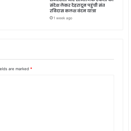
स
संदेश लेकर देहरादून पहुंची संत
न
रविदास कलश वंदन यात्रा
ने
1 week ago
कि
ए
चि
त
ields are marked
*