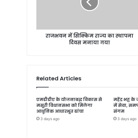
न
में
सि
क्कि
म
राजभवन में सिक्किम राज्य का स्थापना
रा
दिवस मनाया गया
ज्य
का
स्था
प
ना
दि
Related Articles
व
स
म
एमडीडीए के योजनाबद्ध विकास से
महेंद्र भट्ट 
ना
मसूरी विधानसभा को मिलेगा
में सेवा, स
या
आधुनिक आधारभूत ढांचा
संगम
ग
3 days ago
3 days ago
या