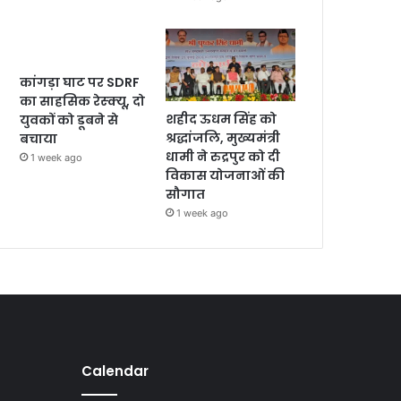
कांगड़ा घाट पर SDRF
का साहसिक रेस्क्यू, दो
शहीद ऊधम सिंह को
युवकों को डूबने से
श्रद्धांजलि, मुख्यमंत्री
बचाया
धामी ने रुद्रपुर को दी
1 week ago
विकास योजनाओं की
सौगात
1 week ago
Calendar