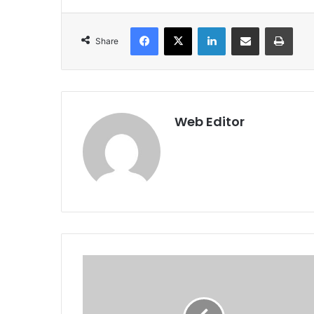
Facebook
X
LinkedIn
Share via Email
Print
Share
Web Editor
रा
ज
भ
व