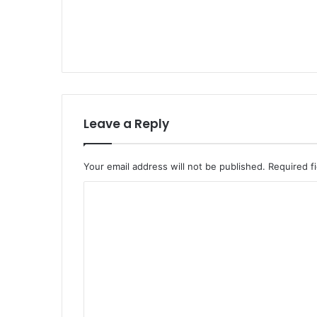
Leave a Reply
Your email address will not be published.
Required f
C
o
m
m
e
n