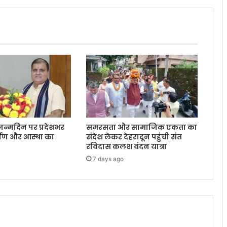
दि
खे
ह
री
श
चं
द्र
दु
र्गा
पा
ल
,
के जन्मदिन पर प्रदेशभर
समरसता और सामाजिक एकता का
ज
मर्पण और आस्था का
संदेश लेकर देहरादून पहुंची संत
न्म
रविदास कलश वंदन यात्रा
दि
7 days ago
न
प
र
स
म
र्थ
कों