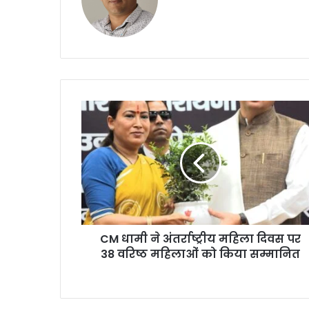
C
M
धा
मी
ने
अं
त
र्रा
ष्ट्री
CM धामी ने अंतर्राष्ट्रीय महिला दिवस पर
य
38 वरिष्ठ महिलाओं को किया सम्मानित
म
हि
ला
दि