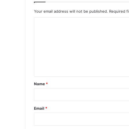
Your email address will not be published.
Required f
C
o
m
m
e
n
t
*
Name
*
Email
*