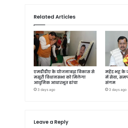
व
स
प
Related Articles
र
3
8
व
रि
ष्ठ
म
हि
ला
एमडीडीए के योजनाबद्ध विकास से
महेंद्र भट्ट 
ओं
मसूरी विधानसभा को मिलेगा
में सेवा, स
को
आधुनिक आधारभूत ढांचा
संगम
कि
3 days ago
3 days ago
या
स
म्मा
नि
त
Leave a Reply