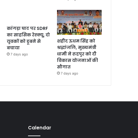
कांगड़ा घाट पर SDRF
का साहसिक रेस्क्यू, दो
शहीद ऊधम सिंह को
युवकों को डूबने से
श्रद्धांजलि, मुख्यमंत्री
बचाया
धामी ने रुद्रपुर को दी
7 days ago
विकास योजनाओं की
सौगात
7 days ago
Calendar