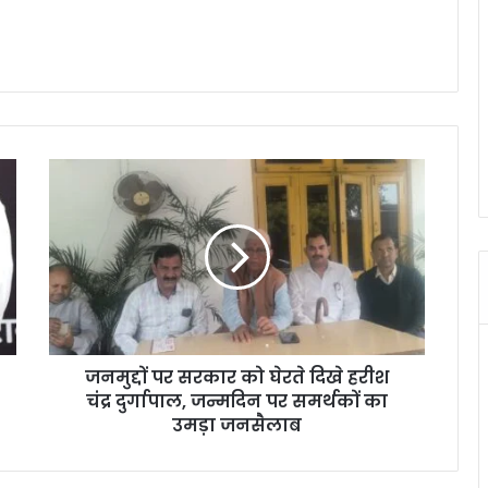
ज
न
मु
द्दों
प
र
स
र
का
जनमुद्दों पर सरकार को घेरते दिखे हरीश
र
चंद्र दुर्गापाल, जन्मदिन पर समर्थकों का
को
घे
उमड़ा जनसैलाब
र
ते