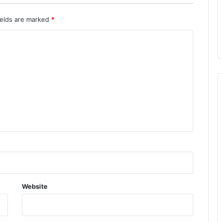
का
उ
ields are marked
*
म
ड़ा
ज
न
सै
ला
ब
Website