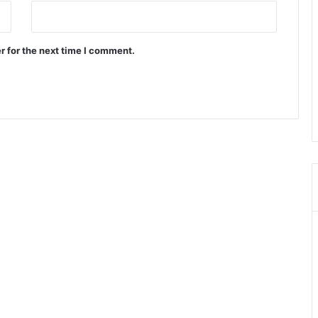
र
गु
रु
r for the next time I comment.
ही
जी
व
न
के
वा
स्त
वि
क
प
थ
प्र
द
र्श
क