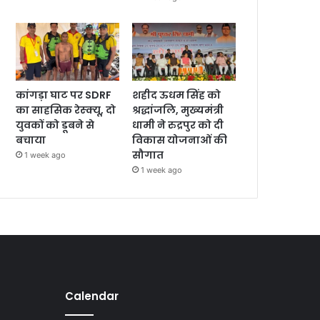
कांगड़ा घाट पर SDRF
शहीद ऊधम सिंह को
का साहसिक रेस्क्यू, दो
श्रद्धांजलि, मुख्यमंत्री
युवकों को डूबने से
धामी ने रुद्रपुर को दी
बचाया
विकास योजनाओं की
सौगात
1 week ago
1 week ago
Calendar