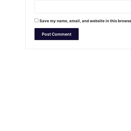
(
टै
म्पो
Save my name, email, and website in this browse
ट्रे
व
ल
र
)
का
फ्लै
ग
ऑ
फ
कि
या