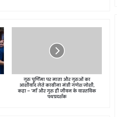
गु
रु
पू
र्णि
मा
प
र
मा
ता
गुरु पूर्णिमा पर माता और गुरुओं का
औ
आशीर्वाद लेते काबीना मंत्री गणेश जोशी,
र
गु
कहा – 'माँ और गुरु ही जीवन के वास्तविक
रु
पथप्रदर्शक
ओं
का
आ