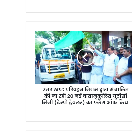
उ
त्त
रा
ख
ण्ड
प
रि
व
ह
उत्तराखण्ड परिवहन निगम द्वारा संचालित
न
की जा रही 20 नई वातानुकूलित यूटीसी
नि
ग
मिनी (टैम्पो ट्रेवलर) का फ्लैग ऑफ किया
म
द्वा
रा
सं