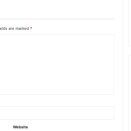
शी
र्वा
द
ले
ते
ields are marked
*
का
बी
ना
मं
त्री
ग
णे
श
जो
शी
,
क
हा
–
'
माँ
Website
औ