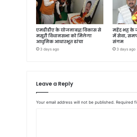
य
क
रे
गा
एमडीडीए के योजनाबद्ध विकास से
महेंद्र भट्ट 
:
मसूरी विधानसभा को मिलेगा
में सेवा, स
यो
आधुनिक आधारभूत ढांचा
संगम
गी
3 days ago
3 days ago
आ
दि
त्य
ना
थ
Leave a Reply
Your email address will not be published.
Required f
C
o
m