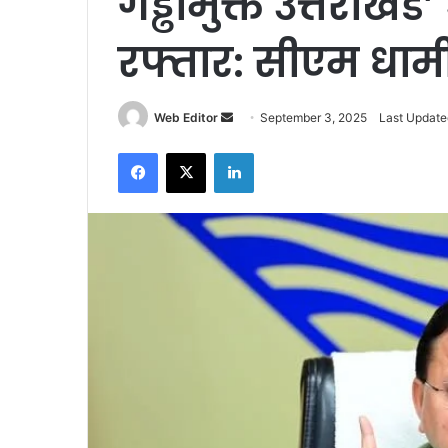
गड्ढामुक्त उत्तराख
रफ्तार: सीएम धाम
Web Editor
S
September 3, 2025
Last Update
e
Facebook
X
LinkedIn
n
d
a
n
e
m
a
i
l