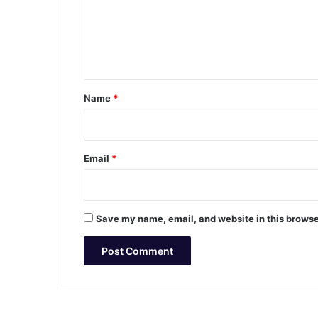
m
e
n
t
*
Name
*
Email
*
Save my name, email, and website in this browse