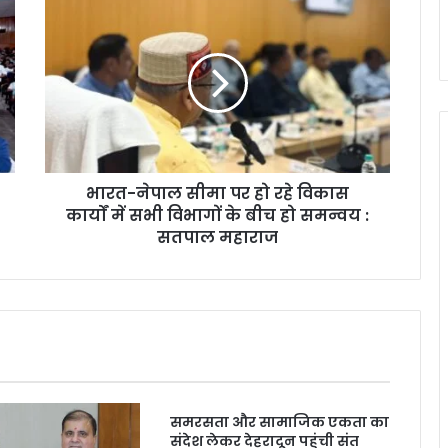
भा
र
त
-
ने
पा
ल
सी
मा
भारत-नेपाल सीमा पर हो रहे विकास
प
कार्यों में सभी विभागों के बीच हो समन्वय :
र
हो
सतपाल महाराज
र
हे
वि
का
स
का
र्यों
में
समरसता और सामाजिक एकता का
स
संदेश लेकर देहरादून पहुंची संत
भी