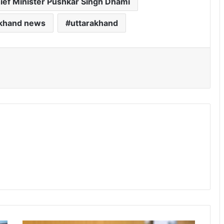
ief Minister Pushkar Singh Dhami
akhand news
uttarakhand