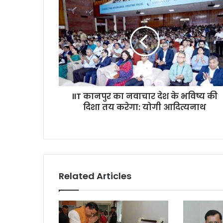
I
I
T
का
न
पु
र
का
न
IIT कानपुर का नवाचार देश के भविष्य की
वा
दिशा तय करेगा: योगी आदित्यनाथ
चा
र
दे
श
के
भ
वि
Related Articles
ष्य
की
दि
शा
त