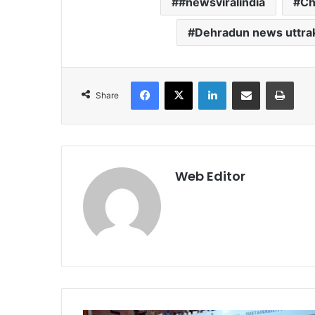
#newsviralindia
Ch
Dehradun news uttr
Facebook
X
LinkedIn
Share via Email
Print
Share
Web Editor