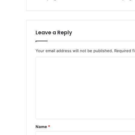
Leave a Reply
Your email address will not be published.
Required f
C
o
m
m
e
n
t
*
Name
*