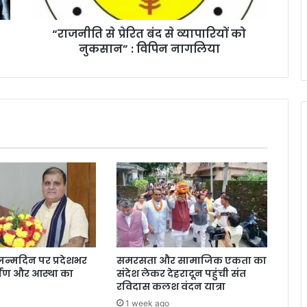
रि
त
“राजनीति से प्रेरित बंद से व्यापारियों को
बं
नुकसान” : विपिन नागलिया
द
से
व्या
पा
रि
यों
को
नु
क
सा
न
”
:
वि
पि
के जन्मदिन पर प्रदेशभर
समरसता और सामाजिक एकता का
न
मर्पण और आस्था का
संदेश लेकर देहरादून पहुंची संत
ना
रविदास कलश वंदन यात्रा
ग
1 week ago
लि