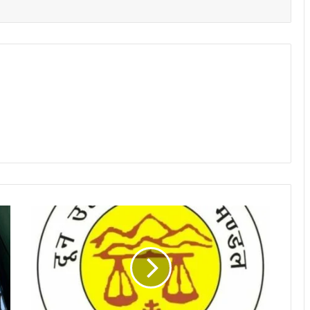
“
रा
ज
नी
ति
से
प्रे