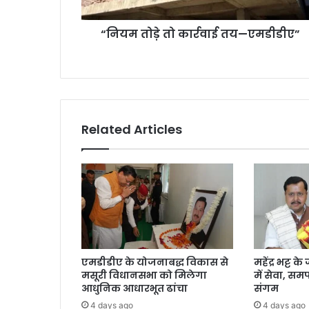
का
र्र
“नियम तोड़े तो कार्रवाई तय—एमडीडीए”
वा
ई
त
य
—
ए
म
Related Articles
डी
डी
ए
”
एमडीडीए के योजनाबद्ध विकास से
महेंद्र भट्ट 
मसूरी विधानसभा को मिलेगा
में सेवा, स
आधुनिक आधारभूत ढांचा
संगम
4 days ago
4 days ago