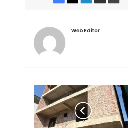
Web Editor
“
नि
य
म
तो
ड़े
तो