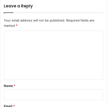
Leave a Reply
Your email address will not be published.
Required fields are
marked
*
C
o
m
m
e
n
t
*
Name
*
Email
*