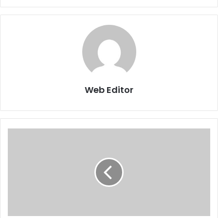
Web Editor
कां
ग्रे
स
पा
र्टी
के
का
र्य
क