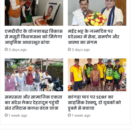
ह
र्श
न
कों
कि
के
या
दि
लों
एमडीडीए के योजनाबद्ध विकास
महेंद्र भट्ट के जन्मदिन पर
प
से मसूरी विधानसभा को मिलेगा
प्रदेशभर में सेवा, समर्पण और
र
आधुनिक आधारभूत ढांचा
आस्था का संगम
छो
3 days ago
3 days ago
ड़ी
ग
ह
री
छा
प
समरसता और सामाजिक एकता
कांगड़ा घाट पर SDRF का
का संदेश लेकर देहरादून पहुंची
साहसिक रेस्क्यू, दो युवकों को
संत रविदास कलश वंदन यात्रा
डूबने से बचाया
1 week ago
1 week ago