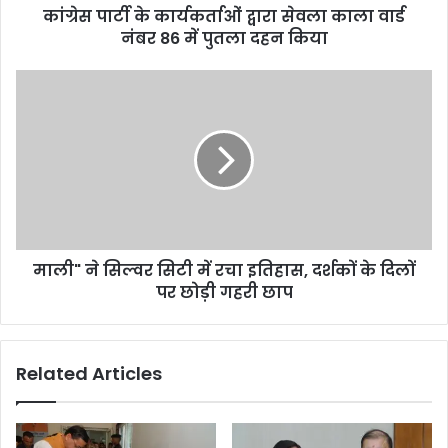
कांग्रेस पार्टी के कार्यकर्ताओं द्वारा सेवला काला वार्ड
र्ता
नंबर 86 में पुतला दहन किया
ओं
द्वा
रा
मा
से
ली
व
"
ला
ने
का
सि
ला
ल्व
वा
र
र्ड
सि
नं
टी
ब
माली" ने सिल्वर सिटी में रचा इतिहास, दर्शकों के दिलों
में
र
पर छोड़ी गहरी छाप
र
8
चा
6
इ
में
ति
Related Articles
पु
हा
त
स
ला
,
द
द