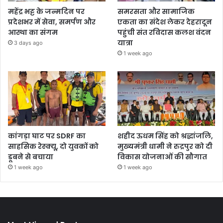
महेंद्र भट्ट के जन्मदिन पर
समरसता और सामाजिक
प्रदेशभर में सेवा, समर्पण और
एकता का संदेश लेकर देहरादून
आस्था का संगम
पहुंची संत रविदास कलश वंदन
यात्रा
3 days ago
1 week ago
कांगड़ा घाट पर SDRF का
शहीद ऊधम सिंह को श्रद्धांजलि,
साहसिक रेस्क्यू, दो युवकों को
मुख्यमंत्री धामी ने रुद्रपुर को दी
डूबने से बचाया
विकास योजनाओं की सौगात
1 week ago
1 week ago