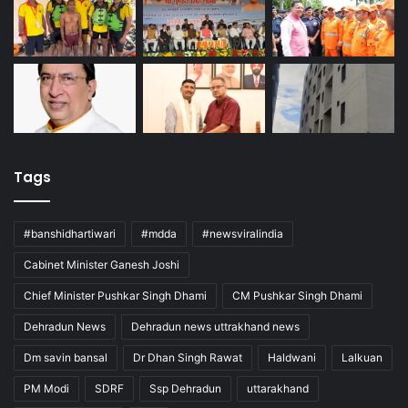
Tags
#banshidhartiwari
#mdda
#newsviralindia
Cabinet Minister Ganesh Joshi
Chief Minister Pushkar Singh Dhami
CM Pushkar Singh Dhami
Dehradun News
Dehradun news uttrakhand news
Dm savin bansal
Dr Dhan Singh Rawat
Haldwani
Lalkuan
PM Modi
SDRF
Ssp Dehradun
uttarakhand