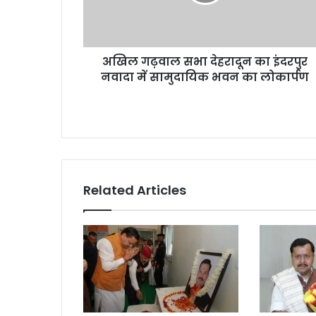
वा
ल
स
भा
अखिल गढ़वाल सभा देहरादून का इंदरपुर
दे
नवादा में सामुदायिक भवन का लोकार्पण
ह
रा
दू
न
का
इं
द
र
Related Articles
पु
र
न
वा
दा
में
सा
मु
दा