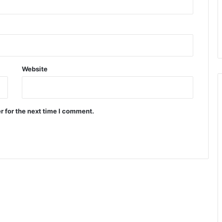
ल
जा
ना
।
Website
r for the next time I comment.