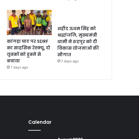
शहीद ऊधम सिंह को
श्रद्धांजलि, मुख्यमंत्री
कांगड़ा घाट पर SDRF
धामी ने रुद्रपुर को दी
का साहसिक रेस्क्यू, दो
विकास योजनाओं की
युवकों को डूबने से
सौगात
बचाया
7 days ago
7 days ago
Calendar