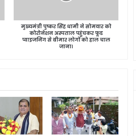
ष्क
र
सिं
ह
मुख्यमंत्री पुष्कर सिंह धामी ने सोमवार को
धा
कोरोनेशन अस्पताल पहुंचकर फूड
मी
ने
प्वाइजनिंग से बीमार लोगों को हाल चाल
सो
जाना।
म
वा
र
को
को
रो
ने
श
न
अ
स्प
ता
ल
प