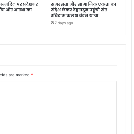
के जन्मदिन पर प्रदेशभर
समरसता और सामाजिक एकता का
हुं
मर्पण और आस्था का
संदेश लेकर देहरादून पहुंची संत
च
रविदास कलश वंदन यात्रा
क
7 days ago
र
फू
ड
प्वा
इ
ज
निं
ग
से
ields are marked
*
बी
मा
र
लो
गों
को
हा
ल
चा