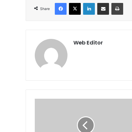
Facebook
X
LinkedIn
Share via Email
Print
Share
Web Editor
अ
खि
ल
ग
ढ़