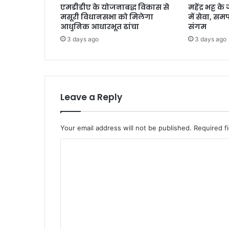
एमडीडीए के योजनाबद्ध विकास से
महेंद्र भट्ट 
यि
मसूरी विधानसभा को मिलेगा
में सेवा, स
क
आधुनिक आधारभूत ढांचा
संगम
भ
3 days ago
3 days ago
व
न
का
लो
का
र्प
Leave a Reply
ण
Your email address will not be published.
Required f
C
o
m
m
e
n