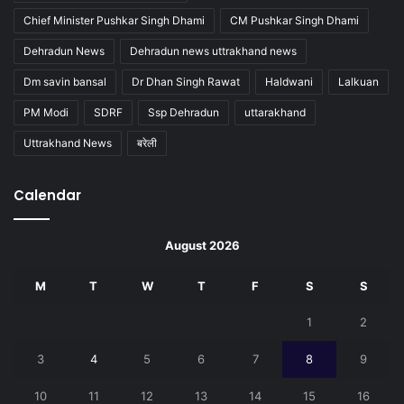
Chief Minister Pushkar Singh Dhami
CM Pushkar Singh Dhami
Dehradun News
Dehradun news uttrakhand news
Dm savin bansal
Dr Dhan Singh Rawat
Haldwani
Lalkuan
PM Modi
SDRF
Ssp Dehradun
uttarakhand
Uttrakhand News
बरेली
Calendar
August 2026
M
T
W
T
F
S
S
1
2
3
4
5
6
7
8
9
10
11
12
13
14
15
16