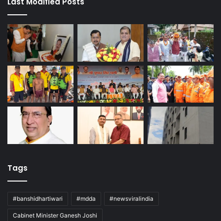
Last Modified Posts
Tags
#banshidhartiwari
#mdda
#newsviralindia
Cabinet Minister Ganesh Joshi