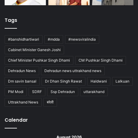
Tags
#banshidhartiwari
#mdda
#newsviralindia
Cabinet Minister Ganesh Joshi
Chief Minister Pushkar Singh Dhami
CM Pushkar Singh Dhami
Dehradun News
Dehradun news uttrakhand news
Dm savin bansal
Dr Dhan Singh Rawat
Haldwani
Lalkuan
PM Modi
SDRF
Ssp Dehradun
uttarakhand
Uttrakhand News
बरेली
Calendar
August 2026