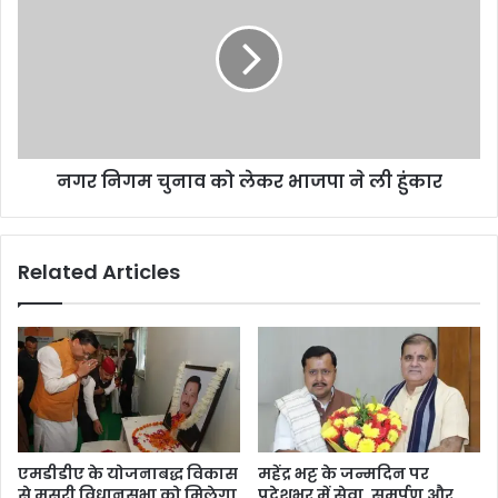
र्य
र
का
नि
रि
ग
णी
म
के
चु
श
ना
प
व
थ
नगर निगम चुनाव को लेकर भाजपा ने ली हुंकार
को
ग्र
ले
ह
क
ण
र
Related Articles
में
भा
हु
ज
ए
पा
शा
ने
मि
ली
ल
हुं
।
का
र
एमडीडीए के योजनाबद्ध विकास
महेंद्र भट्ट के जन्मदिन पर
से मसूरी विधानसभा को मिलेगा
प्रदेशभर में सेवा, समर्पण और