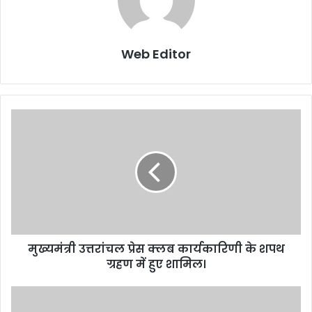
Web Editor
मु
ख्य
मं
त्री
उ
त्त
रां
च
ल
मुख्यमंत्री उत्तरांचल प्रेस क्लब कार्यकारिणी के शपथ
प्रे
ग्रहण में हुए शामिल।
स
क्ल
ब
न
का
ग