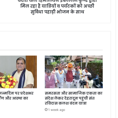
वेदांत वेली हिमालयन इकोलॉज कुण्ड द्वारा
न
मिल रहा है यात्रियों व पर्यटकों को अच्छी
इ
को
सुविधा पहाड़ी भोजन के साथ
लॉ
ज
कु
ण्ड
द्वा
रा
मि
ल
र
हा
है
या
त्रि
यों
के जन्मदिन पर प्रदेशभर
समरसता और सामाजिक एकता का
व
मर्पण और आस्था का
संदेश लेकर देहरादून पहुंची संत
प
रविदास कलश वंदन यात्रा
र्य
1 week ago
ट
कों