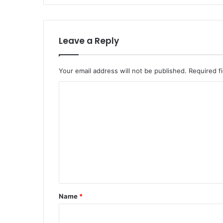
Leave a Reply
Your email address will not be published.
Required f
C
o
m
m
e
n
t
*
Name
*