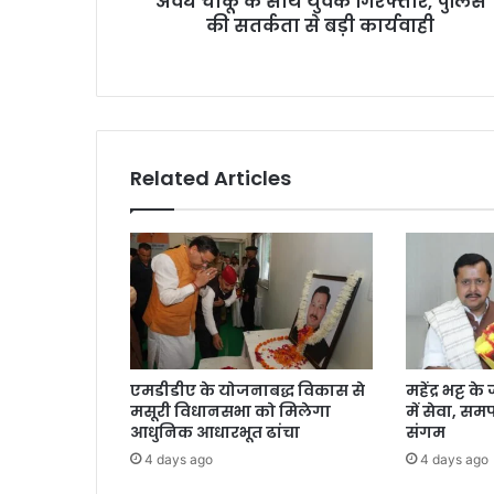
अवैध चाकू के साथ युवक गिरफ्तार, पुलिस
व
की सतर्कता से बड़ी कार्यवाही
क
गि
र
फ्ता
र
,
पु
Related Articles
लि
स
की
स
त
र्क
ता
से
ब
एमडीडीए के योजनाबद्ध विकास से
महेंद्र भट्ट 
ड़ी
मसूरी विधानसभा को मिलेगा
में सेवा, स
का
आधुनिक आधारभूत ढांचा
संगम
र्य
4 days ago
4 days ago
वा
ही