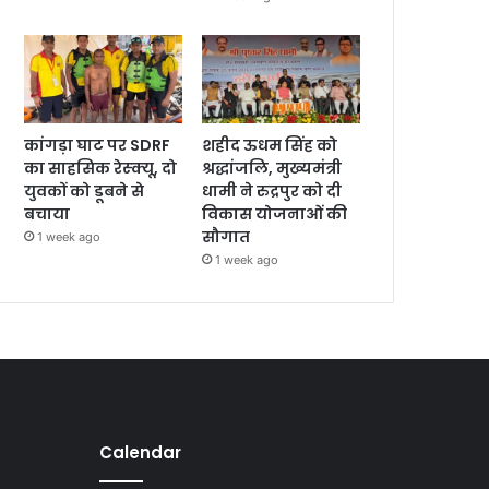
कांगड़ा घाट पर SDRF
शहीद ऊधम सिंह को
का साहसिक रेस्क्यू, दो
श्रद्धांजलि, मुख्यमंत्री
युवकों को डूबने से
धामी ने रुद्रपुर को दी
बचाया
विकास योजनाओं की
सौगात
1 week ago
1 week ago
Calendar