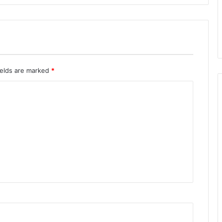
को
अ
च्छी
सु
वि
धा
प
ields are marked
*
हा
ड़ी
भो
ज
न
के
सा
थ