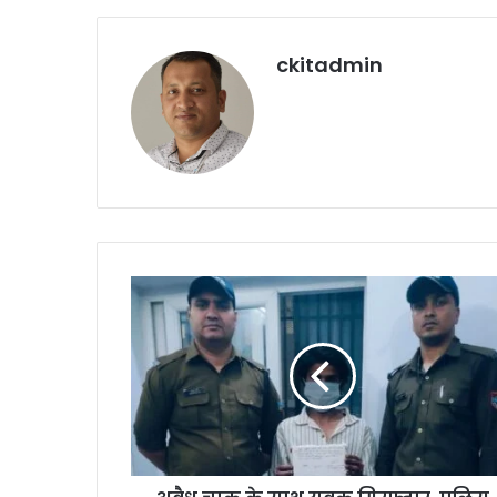
ckitadmin
अ
वै
ध
चा
कू
के
सा
थ
यु