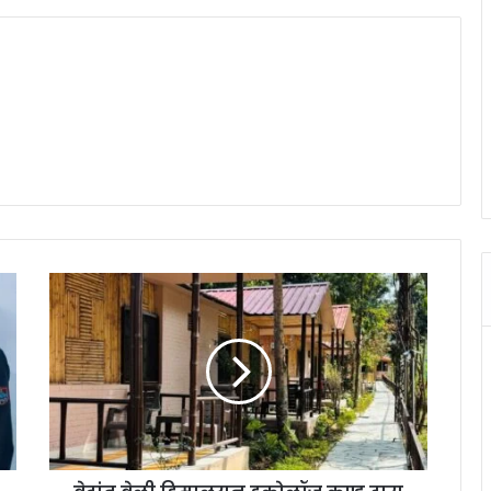
वे
दां
त
वे
ली
हि
मा
ल
य