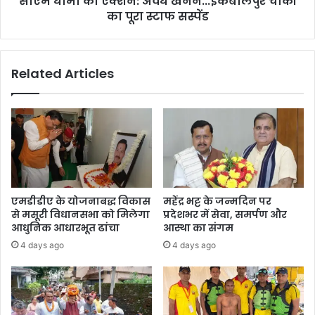
सीएम धामी का एक्शन: अवैध खनन...इकबालपुर चौकी
:
ए
का पूरा स्टाफ सस्पेंड
अ
जें
वै
सी
ध
प
ख
Related Articles
र
न
ल
न
गी
.
लं
.
बी
.
ला
इ
इ
क
न
बा
ल
एमडीडीए के योजनाबद्ध विकास
महेंद्र भट्ट के जन्मदिन पर
पु
से मसूरी विधानसभा को मिलेगा
प्रदेशभर में सेवा, समर्पण और
र
आधुनिक आधारभूत ढांचा
आस्था का संगम
चौ
4 days ago
4 days ago
की
का
पू
रा
स्टा