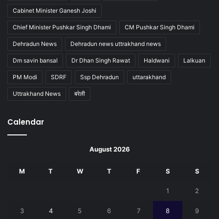
Cabinet Minister Ganesh Joshi
Chief Minister Pushkar Singh Dhami
CM Pushkar Singh Dhami
Dehradun News
Dehradun news uttrakhand news
Dm savin bansal
Dr Dhan Singh Rawat
Haldwani
Lalkuan
PM Modi
SDRF
Ssp Dehradun
uttarakhand
Uttrakhand News
बरेली
Calendar
August 2026
M
T
W
T
F
S
S
1
2
3
4
5
6
7
8
9