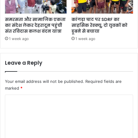
फ
स
स्पें
समरसता और सामाजिक एकता
कांगड़ा घाट पर SDRF का
ड
का संदेश लेकर देहरादून पहुंची
साहसिक रेस्क्यू, दो युवकों को
संत रविदास कलश वंदन यात्रा
डूबने से बचाया
1 week ago
1 week ago
Leave a Reply
Your email address will not be published.
Required fields are
marked
*
C
o
m
m
e