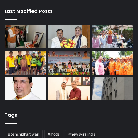
Last Modified Posts
Tags
#banshidhartiwari
#mdda
#newsviralindia