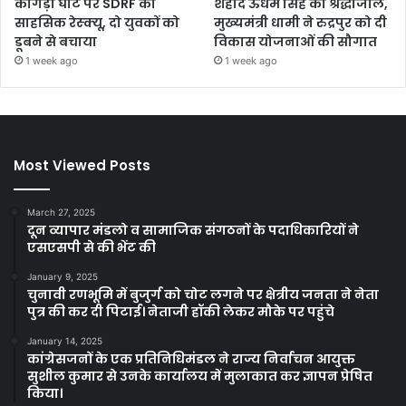
कांगड़ा घाट पर SDRF का
शहीद ऊधम सिंह को श्रद्धांजलि,
साहसिक रेस्क्यू, दो युवकों को
मुख्यमंत्री धामी ने रुद्रपुर को दी
डूबने से बचाया
विकास योजनाओं की सौगात
1 week ago
1 week ago
Most Viewed Posts
March 27, 2025
दून व्यापार मंडलो व सामाजिक संगठनों के पदाधिकारियों ने
एसएसपी से की भेंट की
January 9, 2025
चुनावी रणभूमि में बुजुर्ग को चोट लगने पर क्षेत्रीय जनता ने नेता
पुत्र की कर दी पिटाई। नेताजी हॉकी लेकर मौके पर पहुंचे
January 14, 2025
कांग्रेसजनों के एक प्रतिनिधिमंडल ने राज्य निर्वाचन आयुक्त
सुशील कुमार से उनके कार्यालय में मुलाकात कर ज्ञापन प्रेषित
किया।