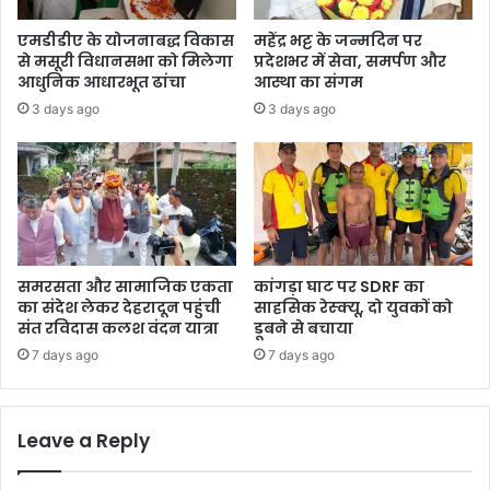
रा
स्व
ज्य
रू
एमडीडीए के योजनाबद्ध विकास
महेंद्र भट्ट के जन्मदिन पर
स्त
प
से मसूरी विधानसभा को मिलेगा
प्रदेशभर में सेवा, समर्पण और
री
आधुनिक आधारभूत ढांचा
आस्था का संगम
य
3 days ago
3 days ago
द
क्ष
ता
पु
र
स्का
र
समरसता और सामाजिक एकता
कांगड़ा घाट पर SDRF का
का संदेश लेकर देहरादून पहुंची
साहसिक रेस्क्यू, दो युवकों को
संत रविदास कलश वंदन यात्रा
डूबने से बचाया
7 days ago
7 days ago
Leave a Reply