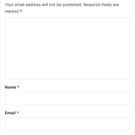
Your email address will not be published.
Required fields are
marked
*
C
o
m
m
e
n
t
*
Name
*
Email
*