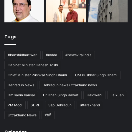
Tags
#banshidhartiwari
#mdda
#newsviralindia
Cabinet Minister Ganesh Joshi
Chief Minister Pushkar Singh Dhami
CM Pushkar Singh Dhami
Dehradun News
Dehradun news uttrakhand news
Dm savin bansal
Dr Dhan Singh Rawat
Haldwani
Lalkuan
PM Modi
SDRF
Ssp Dehradun
uttarakhand
Uttrakhand News
बरेली